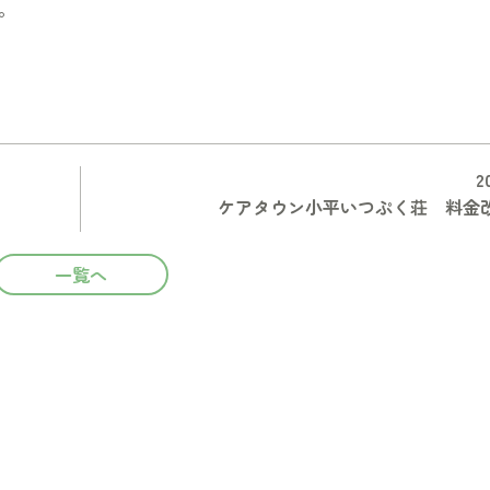
。
2
ケアタウン小平いつぷく荘 料金
一覧へ